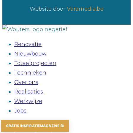
Website door
Varamedia.be
Renovatie
Nieuwbouw
Totaalprojecten
Technieken
Over ons
Realisaties
Werkwijze
Jobs
Contacteer ons
GRATIS INSPIRATIEMAGAZINE 😍