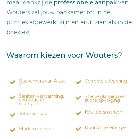
maar dankzij de
professionele aanpak
van
Wouters zal jouw badkamer tot in de
puntjes afgewerkt zijn en eruit zien als in de
boekjes!
Waarom kiezen voor Wouters?
Badkamers van A tot
Correcte uitvoering
Z
Sanitair, verwarming,
Sterke planning en
ventilatie én
stipte opvolging
montage
Kwaliteitsmerken
Totaalaanpak
Duurzame energie
Modern comfort