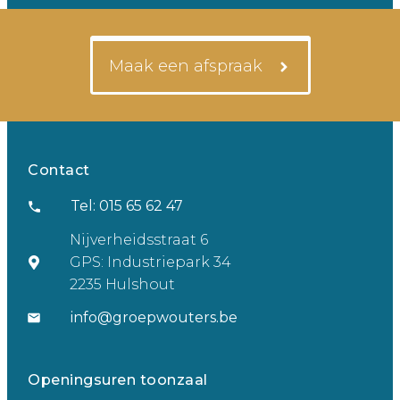
Maak een afspraak
Contact
Tel: 015 65 62 47
Nijverheidsstraat 6
GPS: Industriepark 34
2235 Hulshout
info@groepwouters.be
Openingsuren toonzaal