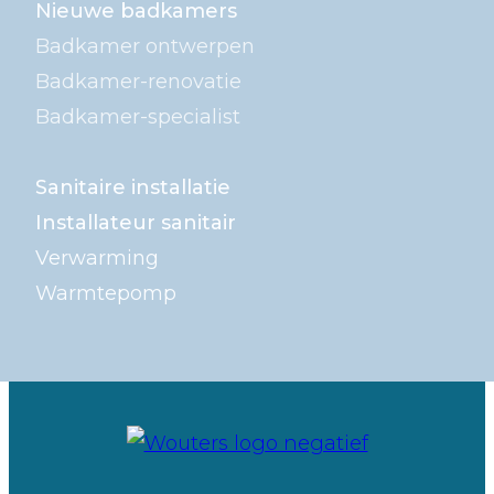
Nieuwe badkamers
Badkamer ontwerpen
Badkamer-renovatie
Badkamer-specialist
Sanitaire installatie
Installateur sanitair
Verwarming
Warmtepomp