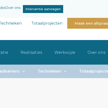
obs
Over ons
Interventie aanvragen
Technieken
Totaalprojecten
Maak een afspra
atie
Realisaties
Werkwijze
Over ons
adkamers
Technieken
Totaalproject