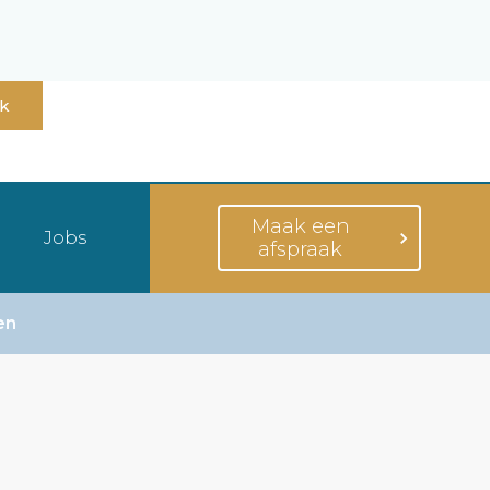
ak
Maak een
Jobs
afspraak
en