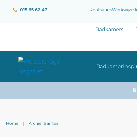
015 65 62 47
Realisaties
Werkwijze
J
Badkamers
Badkamerinspir
B
Home
|
Archief:Sanitair