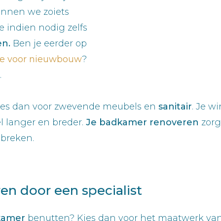
unnen we zoiets
 indien nodig zelfs
en.
Ben je eerder op
atie voor nieuwbouw
?
.
es dan voor zwevende meubels en
sanitair
. Je w
 langer en breder.
Je badkamer renoveren
zorg
 breken.
ren door een specialist
kamer
benutten? Kies dan voor het maatwerk va