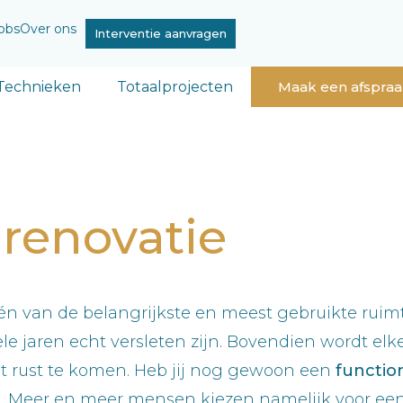
obs
Over ons
Interventie aanvragen
Technieken
Totaalprojecten
Maak een afspra
j renovatie
 één van de belangrijkste en meest gebruikte ruim
e jaren echt versleten zijn. Bovendien wordt elk
t rust te komen. Heb jij nog gewoon een
functio
n. Meer en meer mensen kiezen namelijk voor ee