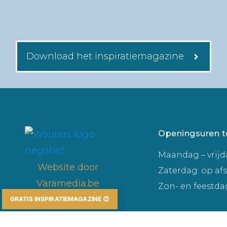
Download het inspiratiemagazine
Openingsuren t
Maandag – vrijda
Website door
Zaterdag: op af
Varamedia.be
Zon- en feestda
GRATIS INSPIRATIEMAGAZINE 😍
Jobs