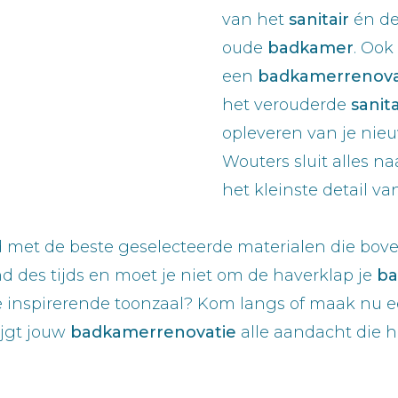
van het
sanitair
én de
oude
badkamer
. Ook
een
badkamerrenovat
het verouderde
sanit
opleveren van je nie
Wouters sluit alles na
het kleinste detail v
d met de beste geselecteerde materialen die bov
 des tijds en moet je niet om de haverklap je
ba
 inspirerende toonzaal? Kom langs of maak nu e
rijgt jouw
badkamerrenovatie
alle aandacht die h