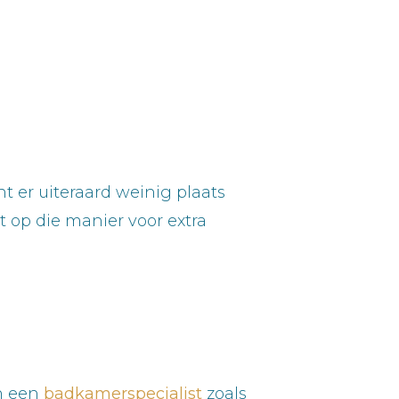
int er uiteraard weinig plaats
t op die manier voor extra
n een
badkamerspecialist
zoals