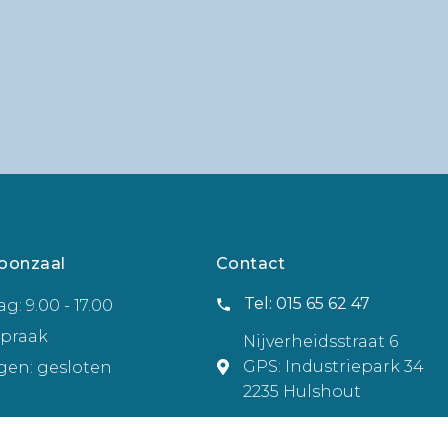
oonzaal
Contact
Tel: 015 65 62 47
g: 9.00 - 17.00
spraak
Nijverheidsstraat 6
GPS: Industriepark 34
gen: gesloten
2235 Hulshout
info@groepwouters.be