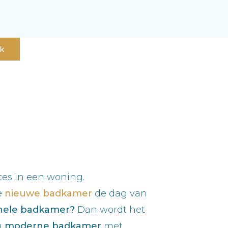
ak
tes in een woning.
e
nieuwe badkamer
de dag van
nele badkamer?
Dan wordt het
n
moderne badkamer
met