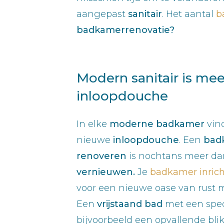
aangepast
sanitair
. Het aantal
b
badkamerrenovatie?
Modern sanitair is me
inloopdouche
In elke
moderne badkamer
vin
nieuwe
inloopdouche
. Een
bad
renoveren
is nochtans meer da
vernieuwen.
Je
badkamer inric
voor een nieuwe oase van rust m
Een
vrijstaand bad
met een spe
bijvoorbeeld een opvallende blik