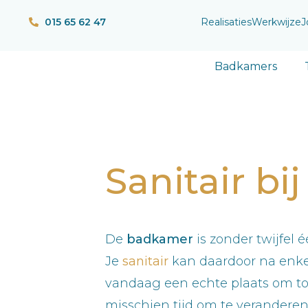
015 65 62 47
Realisaties
Werkwijze
J
Badkamers
Sanitair bi
De
badkamer
is zonder twijfel
Je
sanitair
kan daardoor na enkel
vandaag een echte plaats om to
misschien tijd om te verandere