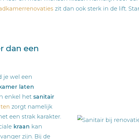
adkamerrenovaties
zit dan ook sterk in de lift. S
er dan een
d je wel een
kamer laten
n enkel het
sanitair
hten
zorgt namelijk
et een strak karakter.
ciale
kraan
kan
vanger zijn. Bij de