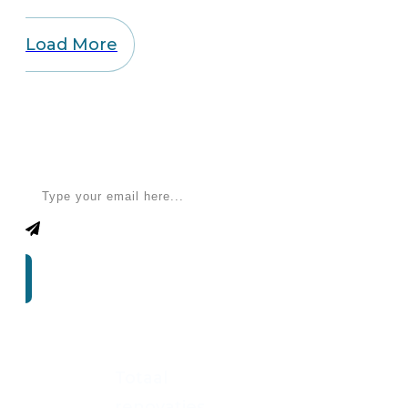
Load More
Apply for a free Ebook ! Sign Up
now
Totaal
renovaties