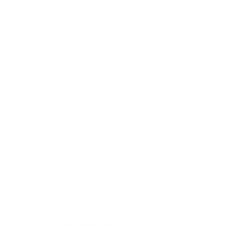
Verwarmingsketel
Warmtepomp
Vloerverwarming
Installatie
Sanitair
Douches
Baden
Wastafel
Toilet
Kranen
Accessoires