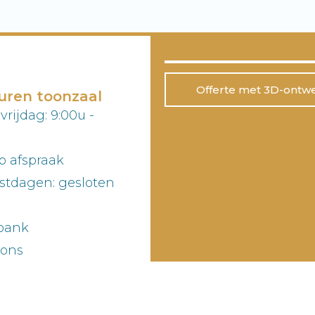
Offerte met 3D-ontw
uren toonzaal
rijdag: 9:00u -
p afspraak
stdagen: gesloten
abank
 ons