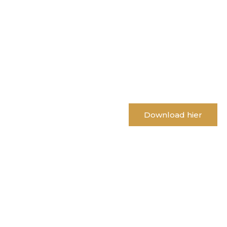
Download onze
inspiratiemag
Download hier