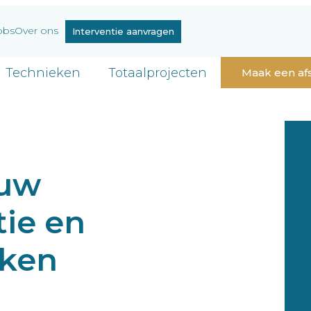
obs
Over ons
Interventie aanvragen
Technieken
Totaalprojecten
Maak een af
ouw
ie en
eken