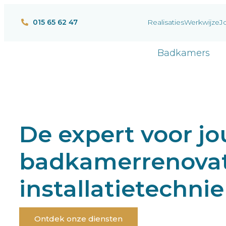
015 65 62 47
Realisaties
Werkwijze
J
Badkamers
De expert voor j
badkamerrenovat
installatietechni
Ontdek onze diensten