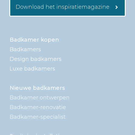
Download het inspiratiemagazine
Badkamer kopen
Badkamers
Design badkamers
Luxe badkamers
Nieuwe badkamers
Badkamer ontwerpen
Badkamer-renovatie
Badkamer-specialist