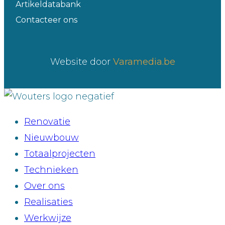
Artikeldatabank
Contacteer ons
Website door
Varamedia.be
Renovatie
Nieuwbouw
Totaalprojecten
Technieken
Over ons
Realisaties
Werkwijze