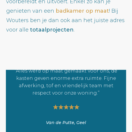
voorbereidt en uitvoert. Enkel zo kan je
genieten van een
badkamer op maat
! Bij
Wouters ben je dan ook aan het juiste adres
voor alle
totaalprojecten
.
“Alles werd op maat gemaakt voor ons, de
kasten geven enorme extra ruimte. Fijne
afwerking, tof en vriendelijk team met
respect voor onze woning.”
Van de Putte, Geel