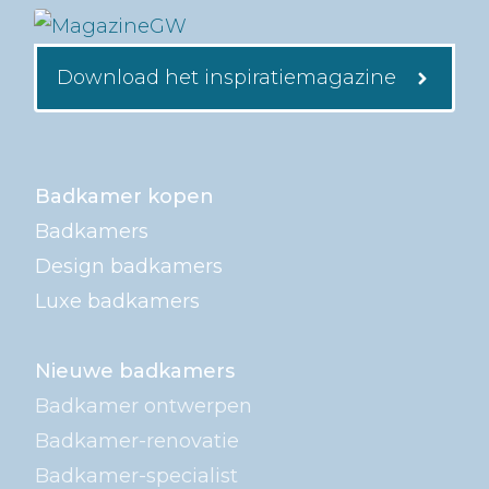
Download het inspiratiemagazine
Badkamer kopen
Badkamers
Design badkamers
Luxe badkamers
Nieuwe badkamers
Badkamer ontwerpen
Badkamer-renovatie
Badkamer-specialist