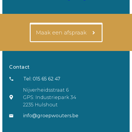
Maak een afspraak
Contact
Tel: 015 65 62 47
Nijverheidsstraat 6
GPS: Industriepark 34
2235 Hulshout
info@groepwouters.be