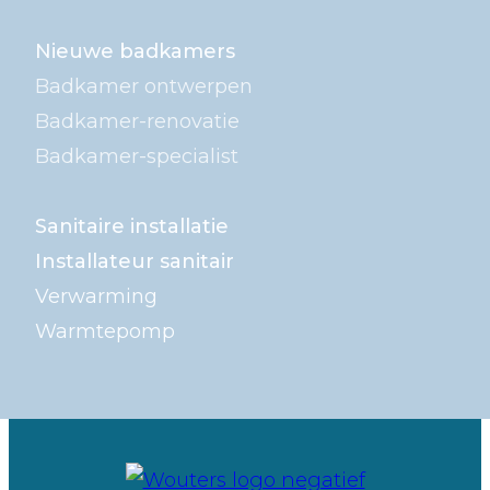
Nieuwe badkamers
Badkamer ontwerpen
Badkamer-renovatie
Badkamer-specialist
Sanitaire installatie
Installateur sanitair
Verwarming
Warmtepomp