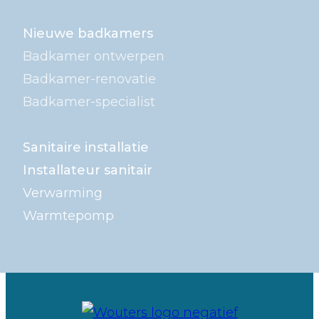
Nieuwe badkamers
Badkamer ontwerpen
Badkamer-renovatie
Badkamer-specialist
Sanitaire installatie
Installateur sanitair
Verwarming
Warmtepomp