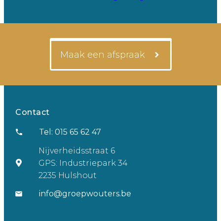
Maak een afspraak
Contact
Tel: 015 65 62 47
Nijverheidsstraat 6
GPS: Industriepark 34
2235 Hulshout
info@groepwouters.be