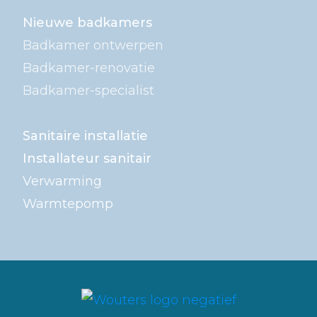
Nieuwe badkamers
Badkamer ontwerpen
Badkamer-renovatie
Badkamer-specialist
Sanitaire installatie
Installateur sanitair
Verwarming
Warmtepomp