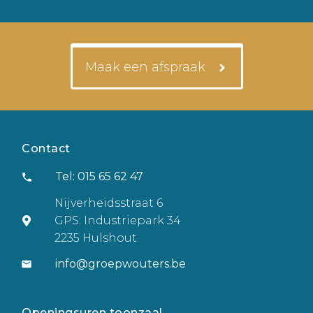
Maak een afspraak
Contact
Tel: 015 65 62 47
Nijverheidsstraat 6
GPS: Industriepark 34
2235 Hulshout
info@groepwouters.be
Openingsuren toonzaal