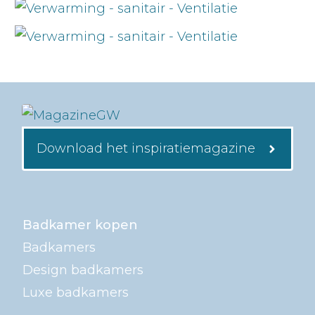
Download het inspiratiemagazine
Badkamer kopen
Badkamers
Design badkamers
Luxe badkamers