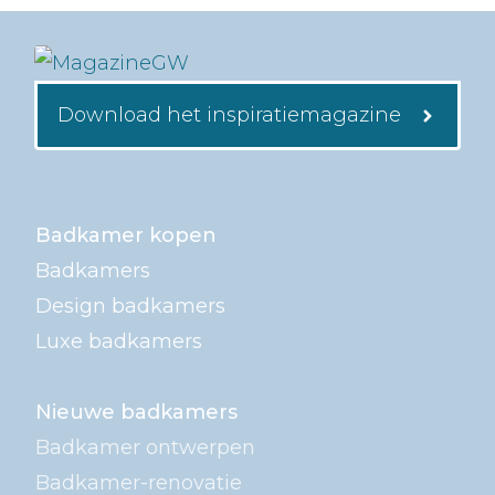
Download het inspiratiemagazine
Badkamer kopen
Badkamers
Design badkamers
Luxe badkamers
Nieuwe badkamers
Badkamer ontwerpen
Badkamer-renovatie