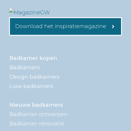
Download het inspiratiemagazine
Badkamer kopen
Badkamers
Design badkamers
Luxe badkamers
Nieuwe badkamers
Badkamer ontwerpen
Badkamer-renovatie