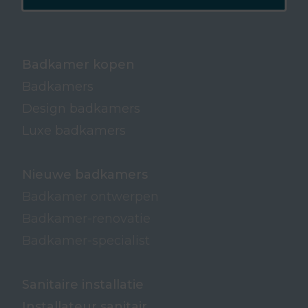
Badkamer kopen
Badkamers
Design badkamers
Luxe badkamers
Nieuwe badkamers
Badkamer ontwerpen
Badkamer-renovatie
Badkamer-specialist
Sanitaire installatie
Installateur sanitair