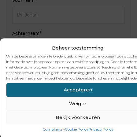
Voornaam*
Achternaam*
Beheer toestemming
Om de beste ervaringen te bieden, gebruiken wij technologieën zoals cook
E-mailadres*
informatie over je apparaat op te slaan en/of te raadplegen. Door in te st
met deze technologieën kunnen wij gegevens zoals surfgedrag of unieke ID
deze site verwerken. Als je geen toestemming geeft of uw toestemming intr
kan dit een nadelige invloed hebben op bepaalde functies en mogelijkhede
Accepteren
Telefoon*
Weiger
Bekijk voorkeuren
Postcode + regio*
Complianz -Cookie Policy
Privacy Policy